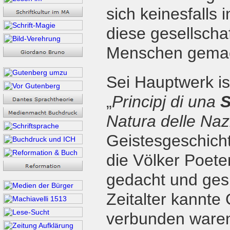
sich keinesfalls 
diese gesellscha
Menschen gemach
Sei Hauptwerk is
„
Principj di una
S
Natura delle Naz
Geistesgeschich
die Völker Poeten
gedacht und ges
Zeitalter kannte
verbunden waren