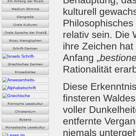
Behauptung, dass
kulturell gewach
Philosophisches
relativ sein. Die
ihre Zeichen ha
Anfang „
bestion
Rationalität era
Diese Erkenntnis
finsteren Waldes 
voller Dunkelheit
entfernte Vergan
niemals untergeh