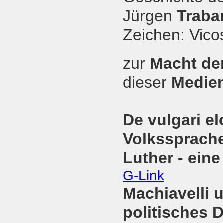
Jürgen
Traba
Zeichen: Vico
zur
Macht de
dieser
Medien
De vulgari el
Volkssprach
Luther - ein
G-Link
Machiavelli 
politisches