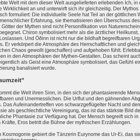
ebte Welt mit dem dieser Welt ausgelieferten erlebenden Ich, i
 Wirklichkeit an und unterwirft sich ihr gleichzeitig. Der Mythos 
sch formuliert: Die individuelle Seele hat Teil an der göttlichen
 menschlicher Erfahrung, sie thematisieren den Überschuss des
 Götter der Mythen sind nicht Personifikation von Naturerschei
egnet. Chiron symbolisiert mehr als die ärztlicher Heilkunst, e
oslassen. Und Óðinn ist nicht nur die bildhaft begreifbaren U
. Er verkörpert die Atmosphäre des Herrschaftlichen und gleic
ichen Chaos gewollt (geschaffen) und aufgehoben fühlt. Erle
 in den Atmosphären der Mythen-Gestalten. Das scheint auch
 eigentlich als Geist eine Atmosphäre symbolisiert, das Gefühl 
zierung banalisiert wurde.
aumzeit”
mmt die Welt ihren Sinn, in den sich der phantasierende Mens
baren und Unermesslichen. Die Urflut und den gähnenden Abgr
s. Das Aufeinandertreffen von schwarzgeflügelter Nacht und d
sie als geschlechtliche Vereinigung, das ist das stärkste Bild 
liche Phantasie zur Verfügung hat. Der Mensch begreift sich i
 Kräfte, Eros betritt die Bühne der mythischen Erzählungen.
en Kosmogonie gebiert die Tänzerin Eurynome das Ur-Ei, das s