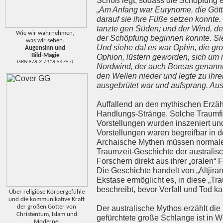
Schoß legt, sodass die Schöpfung e
„Am Anfang war Eurynome, die Göttin
darauf sie ihre Füße setzen konnte
tanzte gen Süden; und der Wind, de
Wie wir wahrnehmen,
der Schöpfung beginnen konnte. Si
was wir sehen:
Und siehe da! es war Ophin, die gr
Augensinn und
Bild-Magie
Ophion, lüstern geworden, sich um 
ISBN 978-3-7418-5475-0
Nordwind, der auch Boreas genannt 
den Wellen nieder und legte zu ihre
ausgebrütet war und aufsprang. Aus i
Auffallend an den mythischen Erzäh
Handlungs-Stränge. Solche Traumfig
Vorstellungen wurden inszeniert und
Vorstellungen waren begreifbar in 
Archaische Mythen müssen normalerw
Traumzeit-Geschichte der australisc
Forschern direkt aus ihrer „oralen“ 
Die Geschichte handelt von „Altjir
Ekstase ermöglicht es, in diese „Trau
beschreibt, bevor Verfall und Tod 
Über religiöse Körpergefühle
und die kommunikative Kraft
der großen Götter von
Der australische Mythos erzählt di
Christentum, Islam und
gefürchtete große Schlange ist in Wi
Moderne: