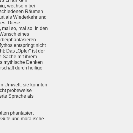
 sich an kein
ig, wechseln bei
verschiedenen Räumen
rt als Wiederkehr und
des. Diese
 mal so, mal so. In den
r Wunsch eines
rbeiphantasieren.
ythos entspringt nicht
: Das „Opfer" ist der
e Sache mit ihrem
Das mythische Denken
schaft durch heilige
en Umwelt, sie konnten
icht probeweise
erte Sprache als
lten phantasiert
, Güte und moralische