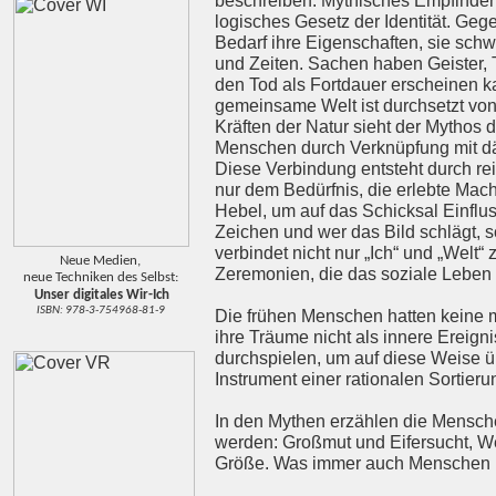
beschreiben. Mythisches Empfinden u
logisches Gesetz der Identität. G
Bedarf ihre Eigenschaften, sie sch
und Zeiten. Sachen haben Geister,
den Tod als Fortdauer erscheinen k
gemeinsame Welt ist durchsetzt von 
Kräften der Natur sieht der Mythos
Menschen durch Verknüpfung mit dä
Diese Verbindung entsteht durch rei
nur dem Bedürfnis, die erlebte Mach
Hebel, um auf das Schicksal Einflu
Zeichen und wer das Bild schlägt, 
verbindet nicht nur „Ich“ und „Welt
Neue Medien,
Zeremonien, die das soziale Leben
neue Techniken des Selbst:
Unser digitales Wir-Ich
ISBN: 978-3-754968-81-9
Die frühen Menschen hatten keine me
ihre Träume nicht als innere Ereig
durchspielen, um auf diese Weise üb
Instrument einer rationalen Sortie
In den Mythen erzählen die Menschen
werden: Großmut und Eifersucht, We
Größe. Was immer auch Menschen beg