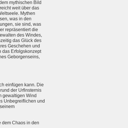
n dem mythischen Bild
reicht weit über das
 Weltseele. Mythen
sen, was in den
nungen, sie sind, was
r repräsentiert die
rgewalten des Windes,
hzeitig das Glück des
bbares Geschehen und
 das Erfolgskonzept
eines Geborgenseins,
ch einfügen kann. Die
und der Urfinsternis
em gewaltigen Wind
des Unbegreiflichen und
n seinem
ie dem Chaos in den