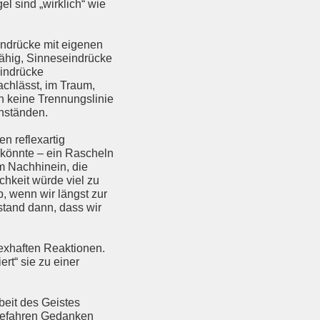
l sind „wirklich“ wie
indrücke mit eigenen
fähig, Sinneseindrücke
eindrücke
achlässt, im Traum,
on keine Trennungslinie
nständen.
 reflexartig
könnte – ein Rascheln
im Nachhinein, die
chkeit würde viel zu
, wenn wir längst zur
stand dann, dass wir
lexhaften Reaktionen.
rt“ sie zu einer
beit des Geistes
 Gefahren Gedanken