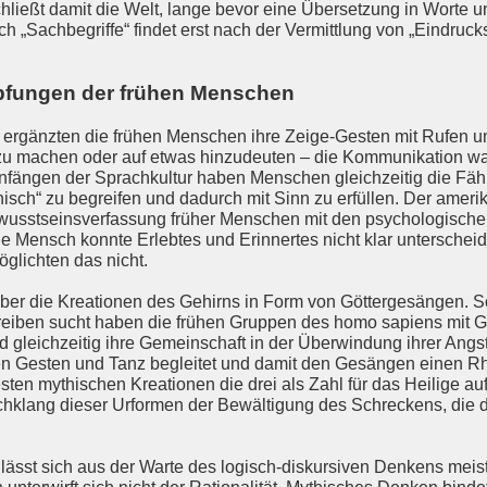
ießt damit die Welt, lange bevor eine Übersetzung in Worte und
h „Sachbegriffe“ findet erst nach der Vermittlung von „Eindrucks
pfungen der frühen Menschen
ergänzten die frühen Menschen ihre Zeige-Gesten mit Rufen u
zu machen oder auf etwas hinzudeuten – die Kommunikation war
ngen der Sprachkultur haben Menschen gleichzeitig die Fähig
sch“ zu begreifen und dadurch mit Sinn zu erfüllen. Der amer
ewusstseinsverfassung früher Menschen mit den psychologisch
he Mensch konnte Erlebtes und Erinnertes nicht klar unterscheid
glichten das nicht.
er die Kreationen des Gehirns in Form von Göttergesängen. S
reiben sucht haben die frühen Gruppen des homo sapiens mit G
gleichzeitig ihre
Gemeinschaft in der Überwindung ihrer Angst
en Gesten und Tanz begleitet und damit den Gesängen einen 
hesten mythischen Kreationen die drei als Zahl für das Heilige auf
achklang dieser Urformen der Bewältigung des Schreckens, die 
lässt sich aus der Warte des logisch-diskursiven Denkens meist 