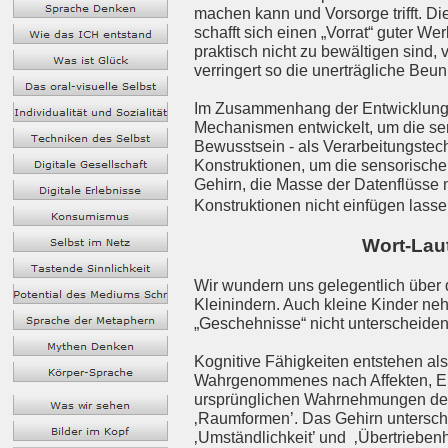
machen kann und Vorsorge trifft. Di
schafft sich einen „Vorrat“ guter W
praktisch nicht zu bewältigen sind,
verringert so die unerträgliche Beu
Im Zusammenhang der Entwicklung d
Mechanismen entwickelt, um die sen
Bewusstsein - als Verarbeitungstec
Konstruktionen, um die sensorische
Gehirn, die Masse der Datenflüsse 
Konstruktionen nicht einfügen lasse
Wort-Lau
Wir wundern uns gelegentlich über
Kleinindern. Auch kleine Kinder n
„Geschehnisse“ nicht unterscheide
Kognitive Fähigkeiten entstehen al
Wahrgenommenes nach Affekten, Emo
ursprünglichen Wahrnehmungen des
‚Raumformen’. Das Gehirn unterschei
‚Umständlichkeit’ und ‚Übertriebenh