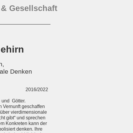
n
&
Gesellschaft
ehirn
n,
nale Denken
2016/2022
 und Götter.
 Vernunft geschaffen
 über vierdimensionale
cht gibt“ und sprechen
dem Konkreten kann der
lisiert denken. Ihre