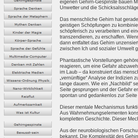
eigenen Gehirn-Gespinste bauen Men
Unwetter und die Schicksalsschläge
Das menschliche Gehirn hat gerade
geistigen Schöpfungen zu kombinier
schöpferisch zu verarbeiten und ei
transzendieren, zu erschaffen. Wen
dann entfaltet das Gehirn unzensier
zwischen Ich und sozialer Umwelt g
Phantastische Vorstellungen gehör
reagieren, um eine Gefahr abzuweh
im Laub – da konstruiert das mensch
„vernünftige“ Analyse der Indizien z
lange dauern. Wie ein „Nachbild“ s
Seite gesprungen und der Gefahr en
spontan und gedankenlos zur Seite
Dieser mentale Mechanismus funktion
Aus Wahrnehmungselementen konstrui
kompletten Geschichte. Dieser Mec
Aus der neurobiologischen Forschun
bekannt. Die Komplexität des Gehirn