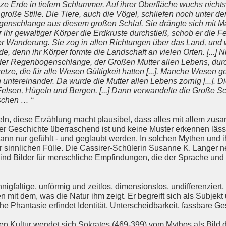
ze Erde in tiefem Schlummer. Auf ihrer Oberfläche wuchs nichts
e große Stille. Die Tiere, auch die Vögel, schliefen noch unter d
enschlange aus diesem großen Schlaf. Sie drängte sich mit Ma
r ihr gewaltiger Körper die Erdkruste durchstieß, schob er die F
r Wanderung. Sie zog in allen Richtungen über das Land, und
rde, denn ihr Körper formte die Landschaft an vielen Orten. [...]
 der Regenbogenschlange, der Großen Mutter allen Lebens, durch
ze, die für alle Wesen Gültigkeit hatten [...]. Manche Wesen ge
n untereinander. Da wurde die Mutter allen Lebens zornig [...]. 
Felsen, Hügeln und Bergen. [...] Dann verwandelte die Große Sc
nschen … “
deln, diese Erzählung macht plausibel, dass alles mit allem z
der Geschichte überraschend ist und keine Muster erkennen lässt
kann nur gefühlt - und geglaubt werden. In solchen Mythen und
rer sinnlichen Fülle. Die Cassirer-Schülerin Susanne K. Langer 
sind Bilder für menschliche Empfindungen, die der Sprache und
gfaltige, unförmig und zeitlos, dimensionslos, undifferenziert,
 mit dem, was die Natur ihm zeigt. Er begreift sich als Subjekt
e Phantasie erfindet Identität, Unterscheidbarkeit, fassbare Ge
en Kultur wendet sich Sokrates (469-399) vom Mythos als Bild