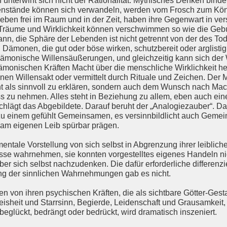
nterwirft sich nicht der Rationalität. Mythisches Denken bindet
egenstände können sich verwandeln, werden vom Frosch zum Kön
weben frei im Raum und in der Zeit, haben ihre Gegenwart in 
 Träume und Wirklichkeit können verschwimmen so wie die Gebu
ann, die Sphäre der Lebenden ist nicht getrennt von der des To
Dämonen, die gut oder böse wirken, schutzbereit oder arglistig,
 dämonische Willensäußerungen, und gleichzeitig kann sich de
monischen Kräften Macht über die menschliche Wirklichkeit he
nen Willensakt oder vermittelt durch Rituale und Zeichen. Der M
t als sinnvoll zu erklären, sondern auch dem Wunsch nach Macht
ss zu nehmen. Alles steht in Beziehung zu allem, eben auch ein
schlägt das Abgebildete. Darauf beruht der „Analogiezauber“. 
“ zu einem gefühlt Gemeinsamen, es versinnbildlicht auch Gemein
 am eigenen Leib spürbar prägen.
ntale Vorstellung von sich selbst in Abgrenzung ihrer leiblich
nisse wahrnehmen, sie konnten vorgestelltes eigenes Handeln n
er sich selbst nachzudenken. Die dafür erforderliche differenzi
rung der sinnlichen Wahrnehmungen gab es nicht.
 von ihren psychischen Kräften, die als sichtbare Götter-Gesta
isheit und Starrsinn, Begierde, Leidenschaft und Grausamkeit
lückt, bedrängt oder bedrückt, wird dramatisch inszeniert.