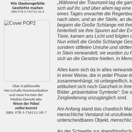
„Während der Traumzeit lag die gan
Wie Glaubensgefühle
sich auf ihr, und über allem lag ein
Geschichte machen
ISBN 978-3-746756-36-3
eines Tages erwachte die Regenbog
nach oben, und an der Stelle, an de
begann die Große Schlange mit ihre
hinterließ sie ihre Spuren auf der E
Tiere, kamen ans Licht und folgten
Nun erließ die Große Schlange Geset
sondern stifteten Unruhe und stritte
in Stein verwandelt, sie wurden zu 
sich an die Gesetze hielten, in Me
Alles kann sich da in alles verwan
in einer Weise, die in jeder Phase 
zusammenhängt, ist unbegreiflich, 
artikuliert sich noch Ganzheit in ih
Über traditionelle
Herrschafts-Kommunikation
Bilder „präsentative Symbole“: Sie 
und neue Formen der
Zergliederung unzugänglich sind.
Medien-Demokratie:
Wenn der Pöbel
online
kommt
Am Anfang stand das chaotisch Manni
ISBN: 978-3-756511-58-7
menschliche Verstand ist unzufrieden
unterscheidbares Objekt, menschlich
An der Schwelle zur abendländisch