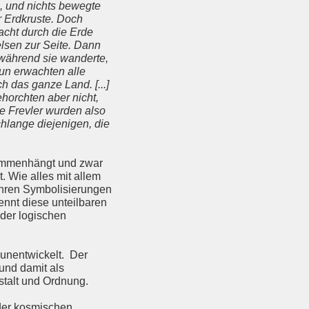
, und nichts bewegte
er Erdkruste. Doch
cht durch die Erde
elsen zur Seite. Dann
 während sie wanderte,
 Nun erwachten alle
 das ganze Land. [...]
horchten aber nicht,
Die Frevler wurden also
hlange diejenigen, die
usammenhängt und zwar
. Wie alles mit allem
 ihren Symbolisierungen
nennt diese unteilbaren
 der logischen
 unentwickelt. Der
 und damit als
stalt und Ordnung.
 der kosmischen