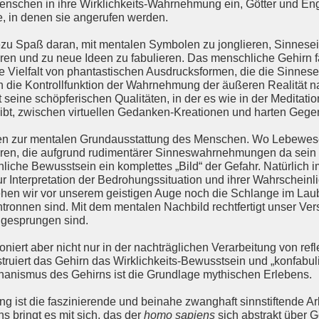
schen in ihre Wirklichkeits-Wahrnehmung ein, Götter und Enge
, in denen sie angerufen werden.
zu Spaß daran, mit mentalen Symbolen zu jonglieren, Sinnese
en und zu neue Ideen zu fabulieren. Das menschliche Gehirn 
ne Vielfalt von phantastischen Ausdrucksformen, die die Sinnes
n die Kontrollfunktion der Wahrnehmung der äußeren Realität n
t seine schöpferischen Qualitäten, in der es wie in der Meditati
ibt, zwischen virtuellen Gedanken-Kreationen und harten Gege
en zur mentalen Grundausstattung des Menschen. Wo Lebewesen
ren, die aufgrund rudimentärer Sinneswahrnehmungen da sein 
liche Bewusstsein ein komplettes „Bild“ der Gefahr. Natürlich 
ur Interpretation der Bedrohungssituation und ihrer Wahrscheinli
ehen wir vor unserem geistigen Auge noch die Schlange im Laub
tronnen sind. Mit dem mentalen Nachbild rechtfertigt unser Ver
 gesprungen sind.
iert aber nicht nur in der nachträglichen Verarbeitung von ref
ert das Gehirn das Wirklichkeits-Bewusstsein und „konfabulie
hanismus des Gehirns ist die Grundlage mythischen Erlebens.
g ist die faszinierende und beinahe zwanghaft sinnstiftende Ar
s bringt es mit sich, das der
homo sapiens
sich abstrakt über