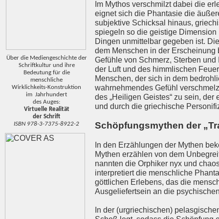
Im Mythos verschmilzt dabei die erl
eignet sich die Phantasie die äußere
subjektive Schicksal hinaus, griechi
spiegeln so die geistige Dimension
Dingen unmittelbar gegeben ist. Die
dem Menschen in der Erscheinung beg
Über die Mediengeschichte der
Gefühle von Schmerz, Sterben und L
Schriftkultur und ihre
der Luft und des himmlischen Feuers
Bedeutung für die
Menschen, der sich in dem bedrohl
menschliche
wahrnehmendes Gefühl verschmelzen
Wirklichkeits-Konstruktion
im Jahrhundert
des „Heiligen Geistes“ zu sein, der
des Auges:
und durch die griechische Personifi
Virtuelle Realität
der Schrift
Schöpfungsmythen der „Tr
ISBN 978-3-7375-8922-2
In den Erzählungen der Mythen beko
Mythen erzählen von dem Unbegreif
nannten die Orphiker nyx und chao
interpretiert die menschliche Phanta
göttlichen Erlebens, das die mensch
Ausgeliefertsein an die psychischen
In der (urgriechischen) pelasgisch