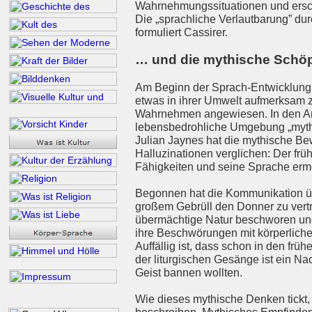
Wahrnehmungssituationen und erschl
Die „sprachliche Verlautbarung” durc
formuliert Cassirer.
… und die mythische Schö
Am Beginn der Sprach-Entwicklung 
etwas in ihrer Umwelt aufmerksam 
Wahrnehmen angewiesen. In den Anfä
lebensbedrohliche Umgebung „mythi
Julian Jaynes hat die mythische B
Halluzinationen verglichen: Der frü
Fähigkeiten und seine Sprache ermö
Begonnen hat die Kommunikation üb
großem Gebrüll den Donner zu vert
übermächtige Natur beschworen und 
ihre Beschwörungen mit körperlich
Auffällig ist, dass schon in den frü
der liturgischen Gesänge ist ein N
Geist bannen wollten.
Wie dieses mythische Denken tickt, 