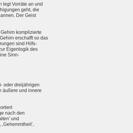
h legt Vorräte an und
uhigungen geht, die
 bannen. Der Geist
Gehirn komplizierte
Gehirn erschafft so das
ungen sind Hilfs-
zur Eigenlogik des
ine Sinn-
 oder dreijährigen
n äußere und innere
rtiert
ge nach den
lten’ und
, ‚Gehemmtheit’,
n