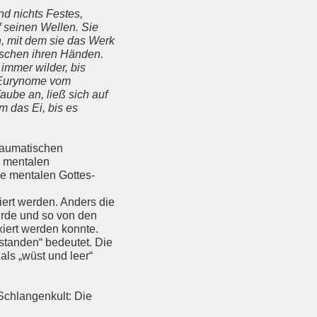
nd nichts Festes,
f seinen Wellen. Sie
n, mit dem sie das Werk
ischen ihren Händen.
immer wilder, bis
d Eurynome vom
ube an, ließ sich auf
m das Ei, bis es
traumatischen
e mentalen
ie mentalen Gottes-
ert werden. Anders die
wurde und so von den
xiert werden konnte.
standen“ bedeutet. Die
 als „wüst und leer“
Schlangenkult: Die