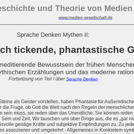
eschichte und Theorie von Medie
www.medien-gesellschaft.de
Sprache Denken Mythen II:
ch tickende, phantastische G
editierende Bewusstsein der frühen Mensche
mythischen Erzählungen und das moderne ratio
Fortsetzung von Teil I über
Sprache Denken
eine als Geister vorstellen, haben Phantasie für Außerirdische
ie Frage, ob Gott die Welt nach den Regeln der menschlichen
n sein muss, sie reden über das Unendliche. Sie können reden
 Sein und Zeit. Wir tauschen uns über Dinge aus, die es „gar ni
svolle geistige Kräfte und subjektive Empfindungen zu. Zu je
s assoziieren und umgekehrt - Allgemeines in Konkretem symbo