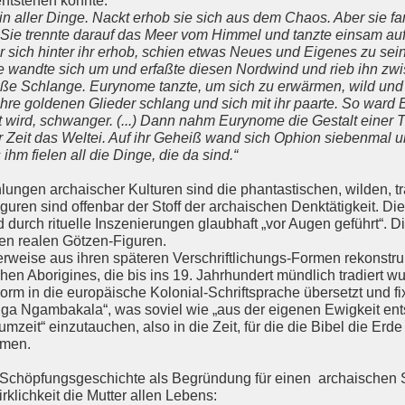
ntstehen konnte:
 aller Dinge. Nackt erhob sie sich aus dem Chaos. Aber sie fa
. Sie trennte darauf das Meer vom Himmel und tanzte einsam au
r sich hinter ihr erhob, schien etwas Neues und Eigenes zu sei
e wandte sich um und erfaßte diesen Nordwind und rieb ihn zw
oße Schlange. Eurynome tanzte, um sich zu erwärmen, wild und 
ihre goldenen Glieder schlang und sich mit ihr paarte. So war
wird, schwanger. (...) Dann nahm Eurynome die Gestalt einer Ta
r Zeit das Weltei. Auf ihr Geheiß wand sich Ophion siebenmal u
hm fielen all die Dinge, die da sind.“
lungen archaischer Kulturen sind die phantastischen, wilden, 
uren sind offenbar der Stoff der archaischen Denktätigkeit. Di
 durch rituelle Inszenierungen glaubhaft „vor Augen geführt“. D
den realen Götzen-Figuren.
eise aus ihren späteren Verschriftlichungs-Formen rekonstrui
hen Aborigines, die bis ins 19. Jahrhundert mündlich tradiert 
Form in die europäische Kolonial-Schriftsprache übersetzt und fi
anga Ngambakala“, was soviel wie „aus der eigenen Ewigkeit ent
mzeit“ einzutauchen, also in die Zeit, für die die Bibel die Erde
kamen.
e Schöpfungsgeschichte als Begründung für einen archaischen 
rklichkeit die Mutter allen Lebens: