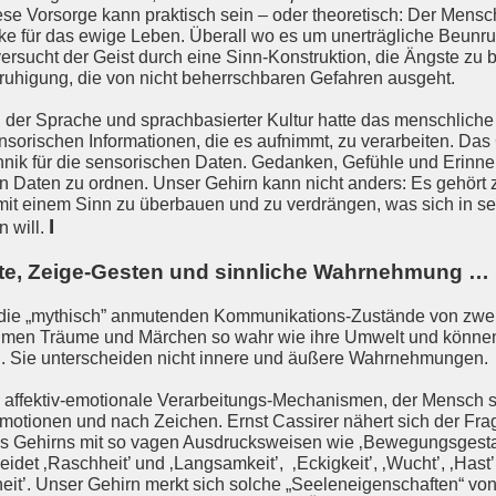
ese Vorsorge kann praktisch sein – oder theoretisch: Der Mensc
erke für das ewige Leben. Überall wo es um unerträgliche Beunr
 versucht der Geist durch eine Sinn-Konstruktion, die Ängste zu
nruhigung, die von nicht beherrschbaren Gefahren ausgeht.
er Sprache und sprachbasierter Kultur hatte das menschliche 
sorischen Informationen, die es aufnimmt, zu verarbeiten. Das 
hnik für die sensorischen Daten. Gedanken, Gefühle und Erinner
n Daten zu ordnen. Unser Gehirn kann nicht anders: Es gehört 
mit einem Sinn zu überbauen und zu verdrängen, was sich in se
I
n will.
te, Zeige-Gesten und sinnliche Wahrnehmung …
 die „mythisch” anmutenden Kommunikations-Zustände von zwei-
ehmen Träume und Märchen so wahr wie ihre Umwelt und könne
n. Sie unterscheiden nicht innere und äußere Wahrnehmungen.
s affektiv-emotionale Verarbeitungs-Mechanismen, der Mensch so
tionen und nach Zeichen. Ernst Cassirer nähert sich der Fra
 Gehirns mit so vagen Ausdrucksweisen wie ‚Bewegungsgesta
det ‚Raschheit’ und ‚Langsamkeit’, ‚Eckigkeit’, ‚Wucht’, ‚Hast’
eit’. Unser Gehirn merkt sich solche „Seeleneigenschaften“ vo